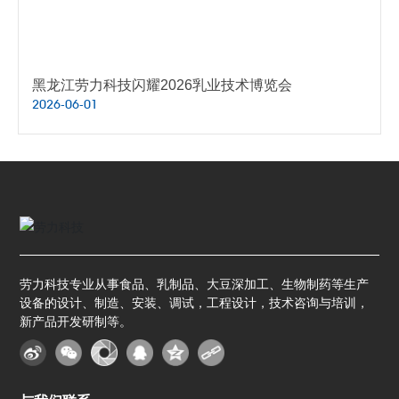
黑龙江劳力科技闪耀2026乳业技术博览会
2026-06-01
劳力科技专业从事食品、乳制品、大豆深加工、生物制药等生产
设备的设计、制造、安装、调试，工程设计，技术咨询与培训，
新产品开发研制等。